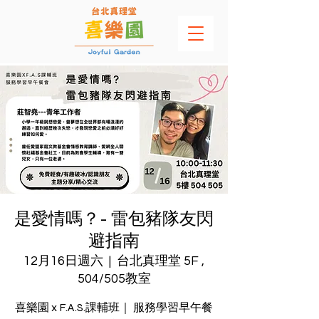
是愛情嗎？- 雷包豬隊友閃
避指南
12月16日週六
  |  
台北真理堂 5F ,
504/505教室
喜樂園 x ​F.A.S.課輔班｜ 服務學習早午餐