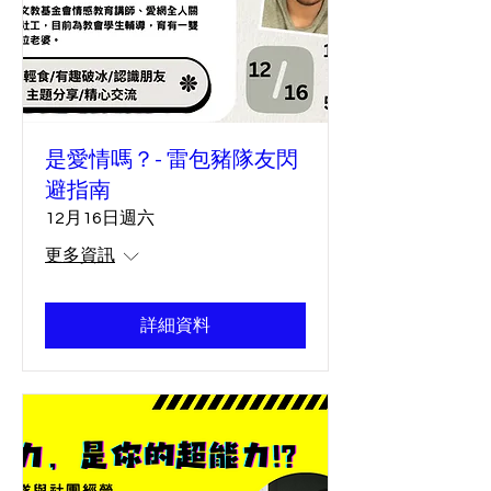
是愛情嗎？- 雷包豬隊友閃
避指南
12月16日週六
更多資訊
詳細資料